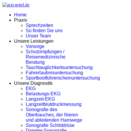
Home
Praxis
Sprechzeiten
So finden Sie uns
Unser Team
Unsere Leistungen
Vorsorge
Schutzimpfungen /
Reisemedizinische
Beratung
Tauchtauglichkeitsuntersuchung
Fahrerlaubnisuntersuchung
Sportbootführerscheinuntersuchung
Unsere Diagnostik
EKG
Belastungs-EKG
Langzeit-EKG
Langzeitblutdruckmessung
Sonografie des
Oberbauches, der Nieren
und ableitenden Harnwege
Sonografie Schilddrüse
Doppler-Sonografie