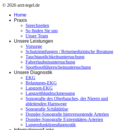
© 2026 arzt-tegel.de
Home
Praxis
Sprechzeiten
So finden Sie uns
Unser Team
Unsere Leistungen
Vorsorge
Schutzimpfungen / Reisemedizinische Beratung
Tauchtauglichkeitsuntersuchung
Fahrerlaubnisuntersuchung
Sportbootführerscheinuntersuchung
Unsere Diagnostik
EKG
Belastungs-EKG
Langzeit-EKG
Langzeitblutdruckmessung
Sonografie des Oberbauches, der Nieren und
ableitenden Harnwege
Sonografie Schilddrüse
Doppler-Sonografie hirnversorgende Arterien
Doppler-Sonografie Extremitäten-Arterien
Lungenfunktionsdiagnostik
Informationen/Links