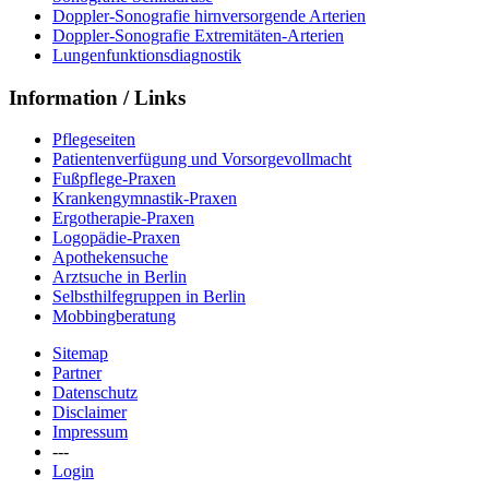
Doppler-Sonografie hirnversorgende Arterien
Doppler-Sonografie Extremitäten-Arterien
Lungenfunktionsdiagnostik
Information / Links
Pflegeseiten
Patientenverfügung und Vorsorgevollmacht
Fußpflege-Praxen
Krankengymnastik-Praxen
Ergotherapie-Praxen
Logopädie-Praxen
Apothekensuche
Arztsuche in Berlin
Selbsthilfegruppen in Berlin
Mobbingberatung
Sitemap
Partner
Datenschutz
Disclaimer
Impressum
---
Login