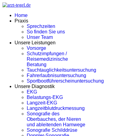
Home
Praxis
Sprechzeiten
So finden Sie uns
Unser Team
Unsere Leistungen
Vorsorge
Schutzimpfungen /
Reisemedizinische
Beratung
Tauchtauglichkeitsuntersuchung
Fahrerlaubnisuntersuchung
Sportbootführerscheinuntersuchung
Unsere Diagnostik
EKG
Belastungs-EKG
Langzeit-EKG
Langzeitblutdruckmessung
Sonografie des
Oberbauches, der Nieren
und ableitenden Harnwege
Sonografie Schilddrüse
Doppler-Sonografie