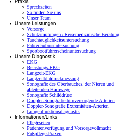
Praxis
Sprechzeiten
So finden Sie uns
Unser Team
Unsere Leistungen
Vorsorge
Schutzimpfungen / Reisemedizinische Beratung
Tauchtauglichkeitsuntersuchung
Fahrerlaubnisuntersuchung
Sportbootführerscheinuntersuchung
Unsere Diagnostik
EKG
Belastungs-EKG
Langzeit-EKG
Langzeitblutdruckmessung
Sonografie des Oberbauches, der Nieren und
ableitenden Harnwege
Sonografie Schilddrüse
Doppler-Sonografie hirnversorgende Arterien
Doppler-Sonografie Extremitäten-Arterien
Lungenfunktionsdiagnostik
Informationen/Links
Pflegeseiten
Patientenverfügung und Vorsorgevollmacht
Fußpflege-Praxen