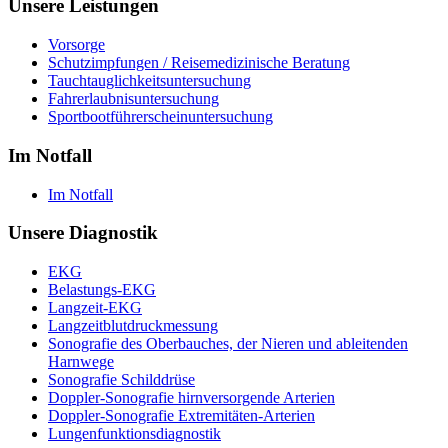
Unsere Leistungen
Vorsorge
Schutzimpfungen / Reisemedizinische Beratung
Tauchtauglichkeitsuntersuchung
Fahrerlaubnisuntersuchung
Sportbootführerscheinuntersuchung
Im Notfall
Im Notfall
Unsere Diagnostik
EKG
Belastungs-EKG
Langzeit-EKG
Langzeitblutdruckmessung
Sonografie des Oberbauches, der Nieren und ableitenden
Harnwege
Sonografie Schilddrüse
Doppler-Sonografie hirnversorgende Arterien
Doppler-Sonografie Extremitäten-Arterien
Lungenfunktionsdiagnostik