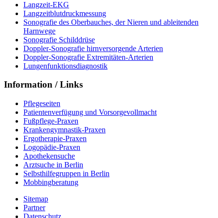
Langzeit-EKG
Langzeitblutdruckmessung
Sonografie des Oberbauches, der Nieren und ableitenden
Harnwege
Sonografie Schilddrüse
Doppler-Sonografie hirnversorgende Arterien
Doppler-Sonografie Extremitäten-Arterien
Lungenfunktionsdiagnostik
Information / Links
Pflegeseiten
Patientenverfügung und Vorsorgevollmacht
Fußpflege-Praxen
Krankengymnastik-Praxen
Ergotherapie-Praxen
Logopädie-Praxen
Apothekensuche
Arztsuche in Berlin
Selbsthilfegruppen in Berlin
Mobbingberatung
Sitemap
Partner
Datenschutz