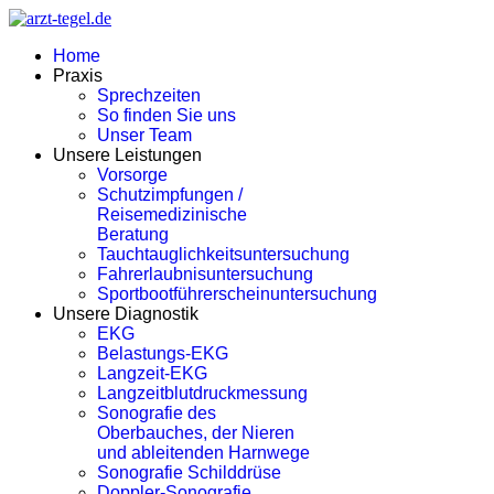
Home
Praxis
Sprechzeiten
So finden Sie uns
Unser Team
Unsere Leistungen
Vorsorge
Schutzimpfungen /
Reisemedizinische
Beratung
Tauchtauglichkeitsuntersuchung
Fahrerlaubnisuntersuchung
Sportbootführerscheinuntersuchung
Unsere Diagnostik
EKG
Belastungs-EKG
Langzeit-EKG
Langzeitblutdruckmessung
Sonografie des
Oberbauches, der Nieren
und ableitenden Harnwege
Sonografie Schilddrüse
Doppler-Sonografie