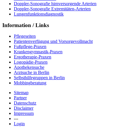
Doppler-Sonografie hirnversorgende Arterien
Doppler-Sonografie Extremitäten-Arterien
Lungenfunktionsdiagnostik
Information / Links
Pflegeseiten
Patientenverfügung und Vorsorgevollmacht
Fußpflege-Praxen
Krankengymnastik-Praxen
Ergotherapie-Praxen
Logopädie-Praxen
Apothekensuche
Arztsuche in Berlin
Selbsthilfegruppen in Berlin
Mobbingberatung
Sitemap
Partner
Datenschutz
Disclaimer
Impressum
---
Login