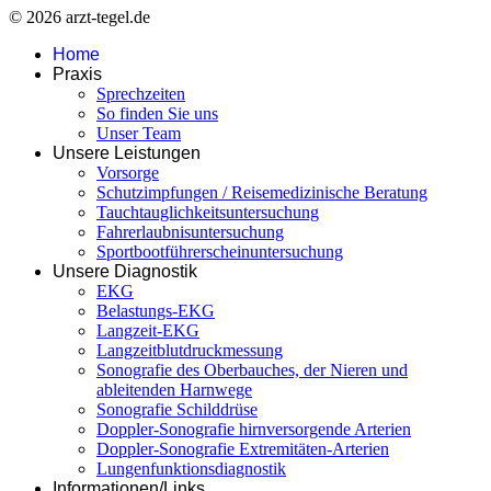
© 2026 arzt-tegel.de
Home
Praxis
Sprechzeiten
So finden Sie uns
Unser Team
Unsere Leistungen
Vorsorge
Schutzimpfungen / Reisemedizinische Beratung
Tauchtauglichkeitsuntersuchung
Fahrerlaubnisuntersuchung
Sportbootführerscheinuntersuchung
Unsere Diagnostik
EKG
Belastungs-EKG
Langzeit-EKG
Langzeitblutdruckmessung
Sonografie des Oberbauches, der Nieren und
ableitenden Harnwege
Sonografie Schilddrüse
Doppler-Sonografie hirnversorgende Arterien
Doppler-Sonografie Extremitäten-Arterien
Lungenfunktionsdiagnostik
Informationen/Links