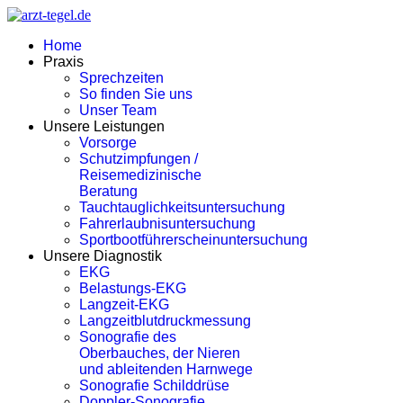
Home
Praxis
Sprechzeiten
So finden Sie uns
Unser Team
Unsere Leistungen
Vorsorge
Schutzimpfungen /
Reisemedizinische
Beratung
Tauchtauglichkeitsuntersuchung
Fahrerlaubnisuntersuchung
Sportbootführerscheinuntersuchung
Unsere Diagnostik
EKG
Belastungs-EKG
Langzeit-EKG
Langzeitblutdruckmessung
Sonografie des
Oberbauches, der Nieren
und ableitenden Harnwege
Sonografie Schilddrüse
Doppler-Sonografie